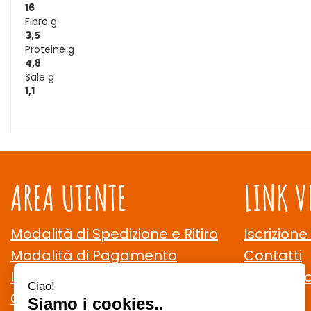
16
Fibre g
3,5
Proteine g
4,8
Sale g
1,1
AREA UTENTE
LINK V
Modalità di Spedizione e Ritiro
Iscrizione
Modalità di Pagamento
Contatti
Informativa Privacy
Cookie Po
Condizioni di Vendita