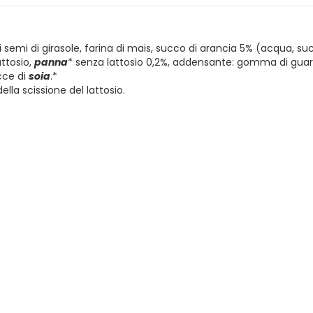
di semi di girasole, farina di mais, succo di arancia 5% (acqua, suc
uttosio,
panna
* senza lattosio 0,2%, addensante: gomma di guar; 
cce di
soia
.*
lla scissione del lattosio.