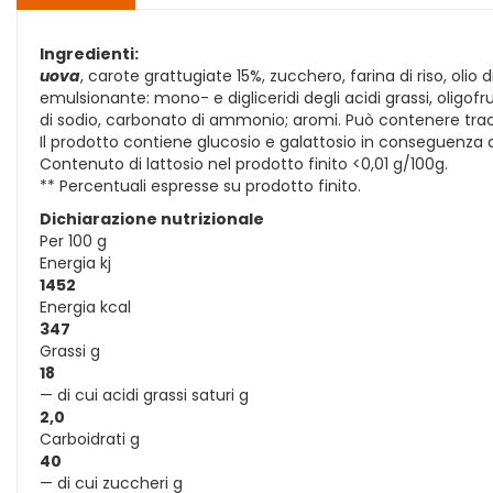
Ingredienti:
uova
, carote grattugiate 15%, zucchero, farina di riso, olio 
emulsionante: mono- e digliceridi degli acidi grassi, oligofr
di sodio, carbonato di ammonio; aromi. Può contenere tra
Il prodotto contiene glucosio e galattosio in conseguenza de
Contenuto di lattosio nel prodotto finito <0,01 g/100g.
** Percentuali espresse su prodotto finito.
Dichiarazione nutrizionale
Per 100 g
Energia kj
1452
Energia kcal
347
Grassi g
18
— di cui acidi grassi saturi g
2,0
Carboidrati g
40
— di cui zuccheri g