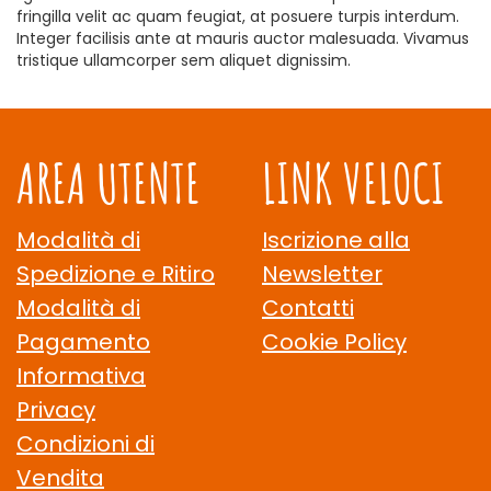
fringilla velit ac quam feugiat, at posuere turpis interdum.
Integer facilisis ante at mauris auctor malesuada. Vivamus
tristique ullamcorper sem aliquet dignissim.
AREA UTENTE
LINK VELOCI
Modalità di
Iscrizione alla
Spedizione e Ritiro
Newsletter
Modalità di
Contatti
Pagamento
Cookie Policy
Informativa
Privacy
Condizioni di
Vendita