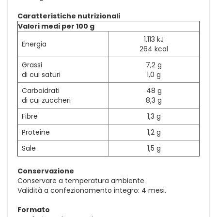
Caratteristiche nutrizionali
Valori medi per 100 g
1.113 kJ
Energia
264 kcal
Grassi
7,2 g
di cui saturi
1,0 g
Carboidrati
48 g
di cui zuccheri
8,3 g
Fibre
1,3 g
Proteine
1,2 g
Sale
1,5 g
Conservazione
Conservare a temperatura ambiente.
Validità a confezionamento integro: 4 mesi.
Formato