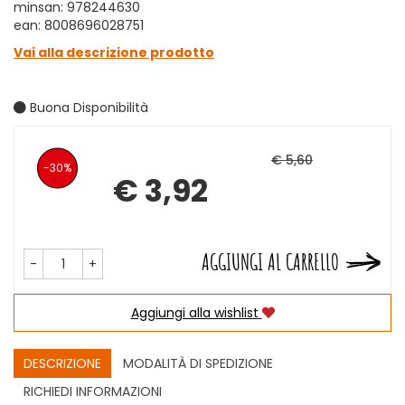
minsan: 978244630
ean: 8008696028751
Vai alla descrizione prodotto
Buona Disponibilità
€ 5,60
Sconto
30%
€ 3,92
Prezzo
del
scontato
AGGIUNGI AL CARRELLO
-
+
Aggiungi alla wishlist
DESCRIZIONE
MODALITÀ DI SPEDIZIONE
RICHIEDI INFORMAZIONI