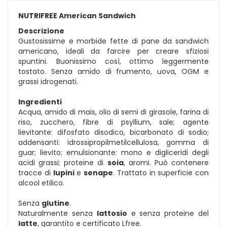
NUTRIFREE American Sandwich
Descrizione
Gustosissime e morbide fette di pane da sandwich
americano, ideali da farcire per creare sfiziosi
spuntini. Buonissimo così, ottimo leggermente
tostato. Senza amido di frumento, uova, OGM e
grassi idrogenati.
Ingredienti
Acqua, amido di mais, olio di semi di girasole, farina di
riso, zucchero, fibre di psyllium, sale; agente
lievitante: difosfato disodico, bicarbonato di sodio;
addensanti: idrossipropilmetilcellulosa, gomma di
guar; lievito; emulsionante: mono e digliceridi degli
acidi grassi; proteine di
soia
, aromi. Può contenere
tracce di
lupini
e
senape
. Trattato in superficie con
alcool etilico.
Senza
glutine
.
Naturalmente senza
lattosio
e senza proteine del
latte
, garantito e certificato Lfree.