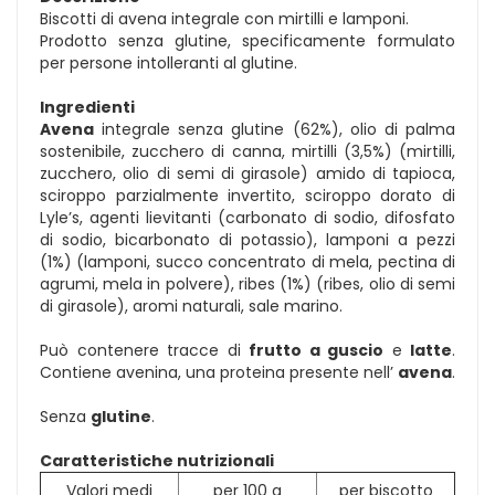
Biscotti di avena integrale con mirtilli e lamponi.
Prodotto senza glutine, specificamente formulato
per persone intolleranti al glutine.
Ingredienti
Avena
integrale senza glutine (62%), olio di palma
sostenibile, zucchero di canna, mirtilli (3,5%) (mirtilli,
zucchero, olio di semi di girasole) amido di tapioca,
sciroppo parzialmente invertito, sciroppo dorato di
Lyle’s, agenti lievitanti (carbonato di sodio, difosfato
di sodio, bicarbonato di potassio), lamponi a pezzi
(1%) (lamponi, succo concentrato di mela, pectina di
agrumi, mela in polvere), ribes (1%) (ribes, olio di semi
di girasole), aromi naturali, sale marino.
Può contenere tracce di
frutto a guscio
e
latte
.
Contiene avenina, una proteina presente nell’
avena
.
Senza
glutine
.
Caratteristiche nutrizionali
Valori medi
per 100 g
per biscotto