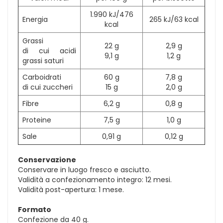
1.990 kJ/476
Energia
265 kJ/63 kcal
kcal
Grassi
22 g
2,9 g
di cui acidi
9,1 g
1,2 g
grassi saturi
Carboidrati
60 g
7,8 g
di cui zuccheri
15 g
2,0 g
Fibre
6,2 g
0,8 g
Proteine
7,5 g
1,0 g
Sale
0,91 g
0,12 g
Conservazione
Conservare in luogo fresco e asciutto.
Validità a confezionamento integro: 12 mesi.
Validità post-apertura: 1 mese.
Formato
Confezione da 40 g.