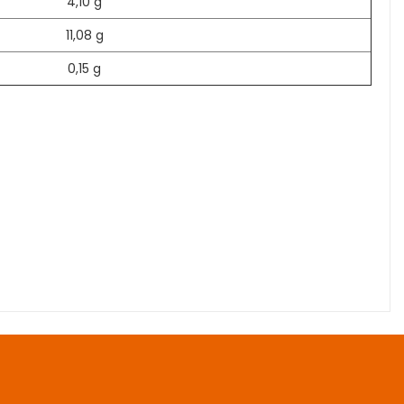
4,10 g
11,08 g
0,15 g