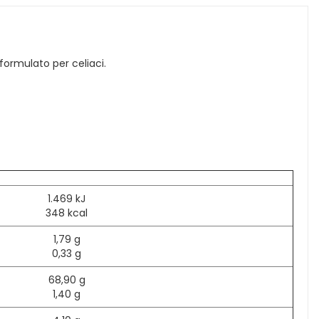
ormulato per celiaci.
1.469 kJ
348 kcal
1,79 g
0,33 g
68,90 g
1,40 g