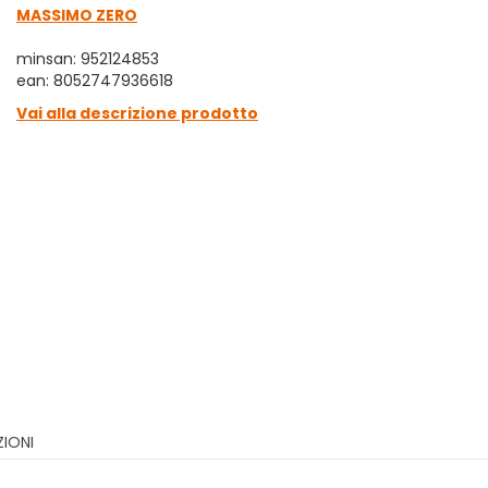
MASSIMO ZERO
minsan: 952124853
ean: 8052747936618
Vai alla descrizione prodotto
ZIONI