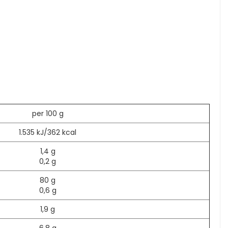
per 100 g
1.535 kJ/362 kcal
1,4 g
0,2 g
80 g
0,6 g
1,9 g