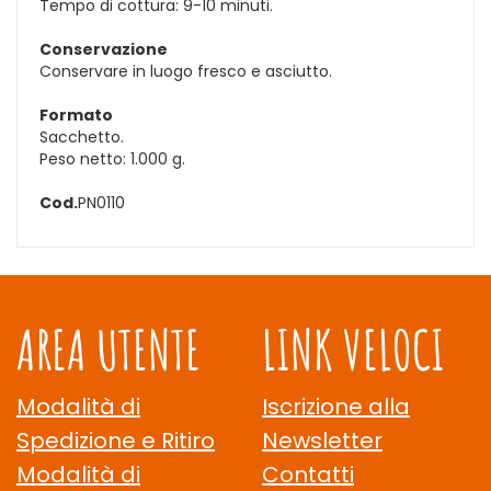
Tempo di cottura: 9-10 minuti.
Conservazione
Conservare in luogo fresco e asciutto.
Formato
Sacchetto.
Peso netto: 1.000 g.
Cod.
PN0110
AREA UTENTE
LINK VELOCI
Modalità di
Iscrizione alla
Spedizione e Ritiro
Newsletter
Modalità di
Contatti