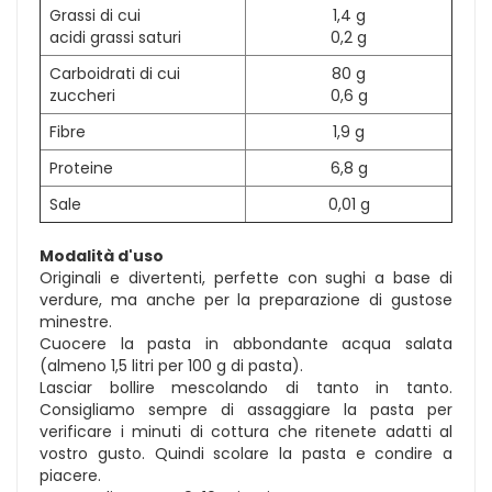
Grassi di cui
1,4 g
acidi grassi saturi
0,2 g
Carboidrati di cui
80 g
zuccheri
0,6 g
Fibre
1,9 g
Proteine
6,8 g
Sale
0,01 g
Modalità d'uso
Originali e divertenti, perfette con sughi a base di
verdure, ma anche per la preparazione di gustose
minestre.
Cuocere la pasta in abbondante acqua salata
(almeno 1,5 litri per 100 g di pasta).
Lasciar bollire mescolando di tanto in tanto.
Consigliamo sempre di assaggiare la pasta per
verificare i minuti di cottura che ritenete adatti al
vostro gusto. Quindi scolare la pasta e condire a
piacere.