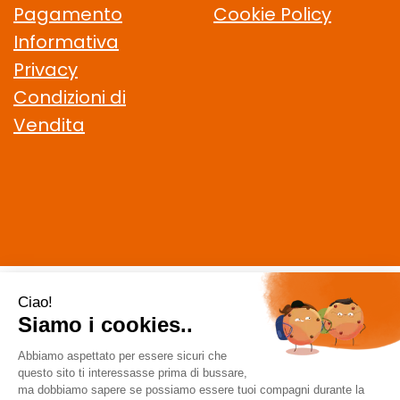
Pagamento
Cookie Policy
Informativa
Privacy
Condizioni di
Vendita
CELIACHIAMO.COM SRL
- VIA DELLA MAGLIANA, 183 00146
Roma (RM)
staff @ celiachiamo.com
|
Tel.: 065506174
| P.Iva:
10901621002 | Numero R.E.A.: 1212664