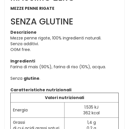
MEZZE PENNE RIGATE
SENZA GLUTINE
Descrizione
Mezze penne rigate, 100% ingredienti naturali.
Senza additivi.
OGM free.
Ingredienti
Farina di mais (90%), farina di riso (10%), acqua.
Senza
glutine
.
Caratteristiche nutrizionali
Valori nutrizionali
1.535 kJ
Energia
362 kcal
Grassi
1,4 g
di cui acidi grassi saturi
0,2 g