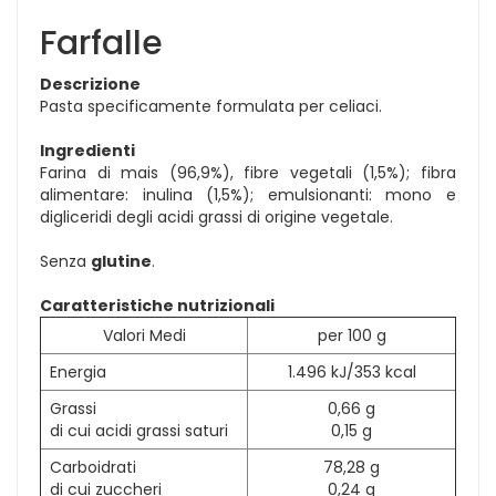
Farfalle
Descrizione
Pasta specificamente formulata per celiaci.
Ingredienti
Farina di mais (96,9%), fibre vegetali (1,5%); fibra
alimentare: inulina (1,5%); emulsionanti: mono e
digliceridi degli acidi grassi di origine vegetale.
Senza
glutine
.
Caratteristiche nutrizionali
Valori Medi
per 100 g
Energia
1.496 kJ/353 kcal
Grassi
0,66 g
di cui acidi grassi saturi
0,15 g
Carboidrati
78,28 g
di cui zuccheri
0,24 g