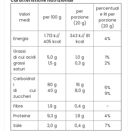
Caratteristiche nutrizionali
percentual
per
Valori
e RI per
per 100 g
porzione
medi
porzione
(20 g)
(20 g)
1.713 kJ/
343 kJ/ 81
Energia
4%
405 kcal
kcal
Grassi
di cui acidi
5,0 g
1,0 g
1%
grassi
1,5 g
0,3 g
2%
saturi
Carboidrat
i
80 g
16 g
6%
di cui
40 g
8,0 g
9%
zuccheri
Fibre
1,9 g
0,4 g
-
Proteine
9,3 g
1,9 g
4%
Sale
2,0 g
0,4 g
7%