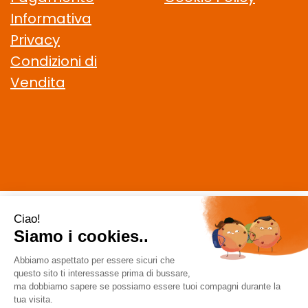
Informativa
Privacy
Condizioni di
Vendita
CELIACHIAMO.COM SRL
- VIA DELLA MAGLIANA, 183 00146
Roma (RM)
staff @ celiachiamo.com
|
Tel.: 065506174
| P.Iva:
10901621002 | Numero R.E.A.: 1212664