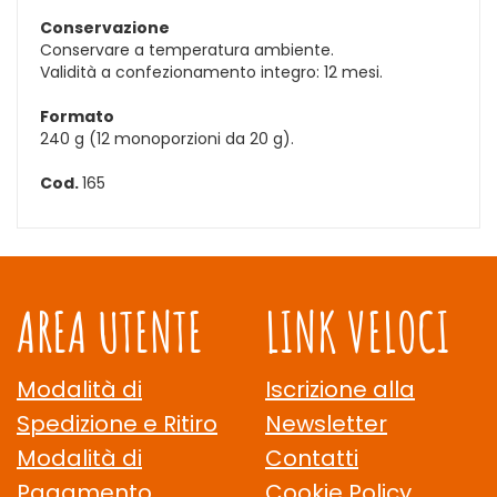
Conservazione
Conservare a temperatura ambiente.
Validità a confezionamento integro: 12 mesi.
Formato
240 g (12 monoporzioni da 20 g).
Cod.
165
AREA UTENTE
LINK VELOCI
Modalità di
Iscrizione alla
Spedizione e Ritiro
Newsletter
Modalità di
Contatti
Pagamento
Cookie Policy