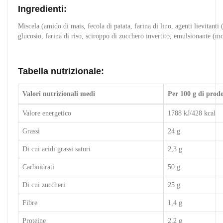
Ingredienti:
Miscela (amido di mais, fecola di patata, farina di lino, agenti lievitanti
glucosio, farina di riso, sciroppo di zucchero invertito, emulsionante (mo
Tabella nutrizionale:
Valori nutrizionali medi
Per 100 g di prod
Valore energetico
1788 kJ/428 kcal
Grassi
24 g
Di cui acidi grassi saturi
2,3 g
Carboidrati
50 g
Di cui zuccheri
25 g
Fibre
1,4 g
Proteine
2,2 g