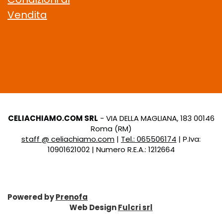
Vendita
CELIACHIAMO.COM SRL
- VIA DELLA MAGLIANA, 183 00146
Roma (RM)
staff @ celiachiamo.com
|
Tel.: 065506174
| P.Iva:
10901621002 | Numero R.E.A.: 1212664
Powered by
Prenofa
Web Design
Fulcri srl