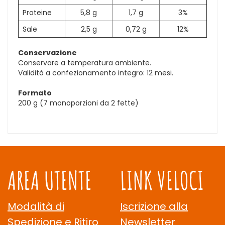
Proteine
5,8 g
1,7 g
3%
Sale
2,5 g
0,72 g
12%
Conservazione
Conservare a temperatura ambiente.
Validità a confezionamento integro: 12 mesi.
Formato
200 g (7 monoporzioni da 2 fette)
AREA UTENTE
LINK VELOCI
Modalità di
Iscrizione alla
Spedizione e Ritiro
Newsletter