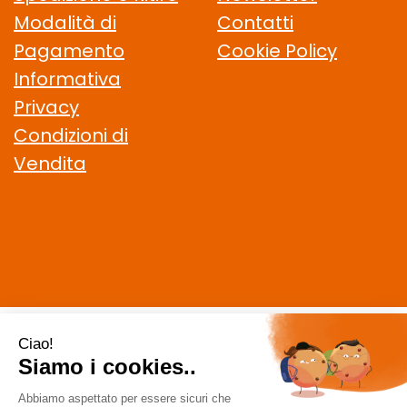
Modalità di
Contatti
Pagamento
Cookie Policy
Informativa
Privacy
Condizioni di
Vendita
CELIACHIAMO.COM SRL
- VIA DELLA MAGLIANA, 183 00146
Roma (RM)
staff @ celiachiamo.com
|
Tel.: 065506174
| P.Iva: