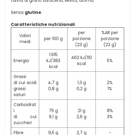
farina di grano saraceno, lievito, aroma.
Senza
glutine
.
Caratteristiche nutrizionali
per
%AR per
Valori
per 100 g
porzione
porzione
medi
(23 g)
(23 g)
1.615
462 kJ/110
Energia
kJ/383
5%
kcal
kcal
Grassi
di cui acidi
4,7 g
1,3 g
2%
grassi
0,8 g
0,2 g
1%
saturi
Carboidrat
i
75 g
21 g
8%
di cui
9,1 g
2,6 g
3%
zuccheri
Fibre
9,5 g
2,7 g
-