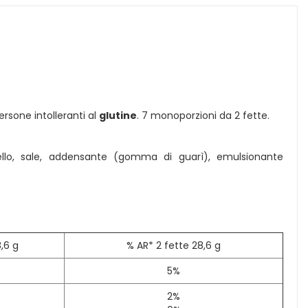
rsone intolleranti al
glutine
. 7 monoporzioni da 2 fette.
isello, sale, addensante (gomma di guarì), emulsionante
,6 g
% AR* 2 fette 28,6 g
5%
2%