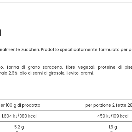
I
turalmente zuccheri. Prodotto specificatamente formulato per pe
so, farina di grano saraceno, fibre vegetali, proteine di p
le 2,6%, olio di semi di girasole, lievito, aromi.
er 100 g di prodotto
per porzione 2 fette 28
1.604 kJ/380 kcal
459 kJ/109 kcal
5,2 g
1,5 g