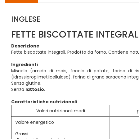
INGLESE
FETTE BISCOTTATE INTEGRAL
Descrizione
Fette biscottate integrali. Prodotto da forno. Contiene na
Ingredienti
Miscela (amido di mais, fecola di patate, farina di ri
(idrossipropilmetilcellulosa), farina di grano saraceno integra
Senza glutine.
Senza
lattosio
.
Caratteristiche nutrizionali
Valori nutrizionali medi
p
Valore energetico
Grassi