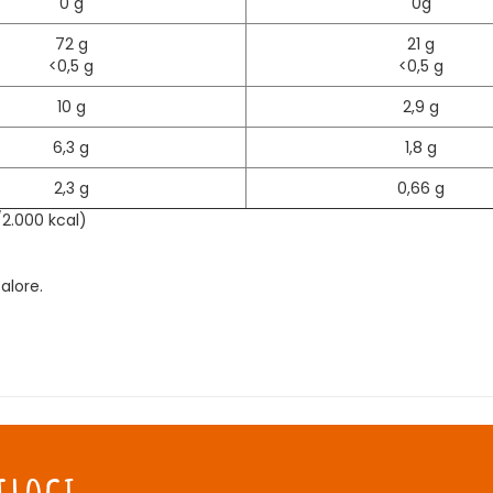
0 g
0g
72 g
21 g
<0,5 g
<0,5 g
10 g
2,9 g
6,3 g
1,8 g
2,3 g
0,66 g
/2.000 kcal)
alore.