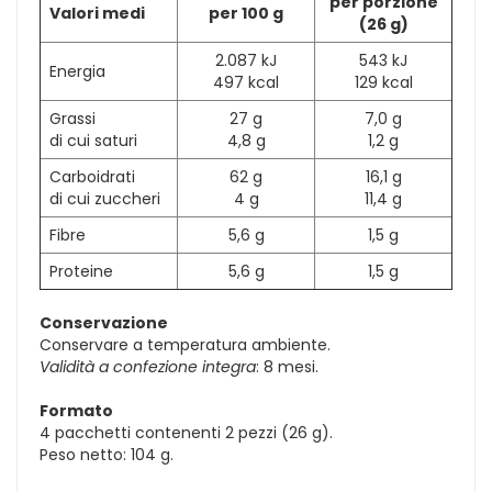
per porzione
Valori medi
per 100 g
(26 g)
2.087 kJ
543 kJ
Energia
497 kcal
129 kcal
Grassi
27 g
7,0 g
di cui saturi
4,8 g
1,2 g
Carboidrati
62 g
16,1 g
di cui zuccheri
4 g
11,4 g
Fibre
5,6 g
1,5 g
Proteine
5,6 g
1,5 g
Conservazione
Conservare a temperatura ambiente.
Validità a confezione integra
: 8 mesi.
Formato
4 pacchetti contenenti 2 pezzi (26 g).
Peso netto: 104 g.