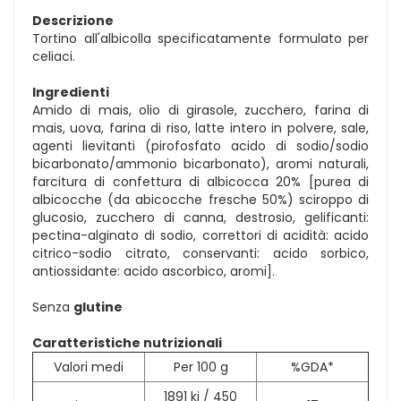
Descrizione
Tortino all'albicolla specificatamente formulato per
celiaci.
Ingredienti
Amido di mais, olio di girasole, zucchero, farina di
mais, uova, farina di riso, latte intero in polvere, sale,
agenti lievitanti (pirofosfato acido di sodio/sodio
bicarbonato/ammonio bicarbonato), aromi naturali,
farcitura di confettura di albicocca 20% [purea di
albicocche (da abicocche fresche 50%) sciroppo di
glucosio, zucchero di canna, destrosio, gelificanti:
pectina-alginato di sodio, correttori di acidità: acido
citrico-sodio citrato, conservanti: acido sorbico,
antiossidante: acido ascorbico, aromi].
Senza
glutine
Caratteristiche nutrizionali
Valori medi
Per 100 g
%GDA*
1891 kj / 450