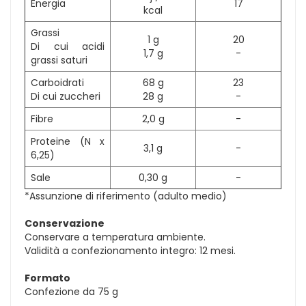
Energia
17
kcal
Grassi
1 g
20
Di cui acidi
1,7 g
-
grassi saturi
Carboidrati
68 g
23
Di cui zuccheri
28 g
-
Fibre
2,0 g
-
Proteine (N x
3,1 g
-
6,25)
Sale
0,30 g
-
*Assunzione di riferimento (adulto medio)
Conservazione
Conservare a temperatura ambiente.
Validità a confezionamento integro: 12 mesi.
Formato
Confezione da 75 g