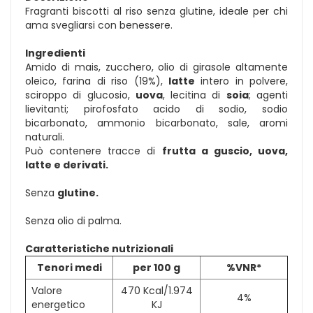
Fragranti biscotti al riso senza glutine, ideale per chi
ama svegliarsi con benessere.
Ingredienti
Amido di mais, zucchero, olio di girasole altamente
oleico, farina di riso (19%),
latte
intero in polvere,
sciroppo di glucosio,
uova
, lecitina di
soia
; agenti
lievitanti; pirofosfato acido di sodio, sodio
bicarbonato, ammonio bicarbonato, sale, aromi
naturali.
Può contenere tracce di
frutta a guscio, uova,
latte e derivati.
Senza
glutine.
Senza olio di palma.
Caratteristiche nutrizionali
Tenori medi
per 100 g
%VNR*
Valore
470 Kcal/1.974
4%
energetico
KJ