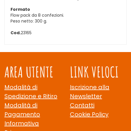
Formato
Flow pack da 8 confezioni.
Peso netto: 300 g.
Cod.
23165
AREA UTENTE
LINK VELOCI
Modalità di
Iscrizione alla
Spedizione e Ritiro
Newsletter
Modalità di
Contatti
Pagamento
Cookie Policy
Informativa