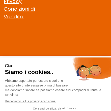
Privacy
Condizioni di
Vendita
CELIACHIAMO.COM SRL
- VIA DELLA MAGLIANA, 183 00146
Roma (RM)
staff @ celiachiamo.com
|
Tel.: 065506174
| P.Iva:
10901621002 | Numero R.E.A.: 1212664
Powered by
Prenofa