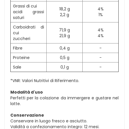
Grassi di cui
18,2 g
4%
acidi grassi
2,2 g
1%
saturi
Carboidrati di
71,9 g
4%
cui
21,9 g
4%
zuccheri
Fibre
0,4 g
-
Proteine
0,5 g
-
Sale
0,1 g
-
*VNR: Valori Nutritivi di Riferimento.
Modalità d'uso
Perfetti per la colazione da immergere e gustare nel
latte.
Conservazione
Conservare in luogo fresco e asciutto.
Validità a confezionamento integro: 12 mesi.