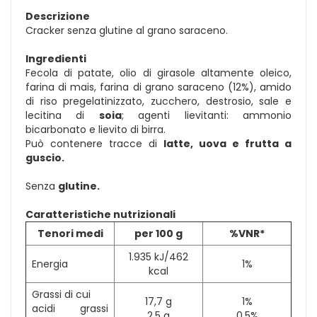
Descrizione
Cracker senza glutine al grano saraceno.
Ingredienti
Fecola di patate, olio di girasole altamente oleico,
farina di mais, farina di grano saraceno (12%), amido
di riso pregelatinizzato, zucchero, destrosio, sale e
lecitina di
soia
; agenti lievitanti: ammonio
bicarbonato e lievito di birra.
Può contenere tracce di
latte, uova e frutta a
guscio.
Senza
glutine.
Caratteristiche nutrizionali
Tenori medi
per 100 g
%VNR*
1.935 kJ/462
Energia
1%
kcal
Grassi di cui
17,7 g
1%
acidi grassi
2,5 g
0,5%