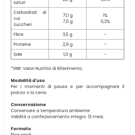
saturi
Carboidrati di
71,1 g
1%
cui
7,5 g
0,3%
zuccheri
Fibre
3,5 g
-
Proteine
2,9 g
-
Sale
1,0 g
-
*VNR: Valori Nutritivi di Riferimento.
Modalità d'uso
Per i momenti di pausa e per accompagnare il
pranzo o la cena.
Conservazione
Conservare a temperatura ambiente.
Validità a confezionamento integro: 12 mesi.
Formato
Flow pack.