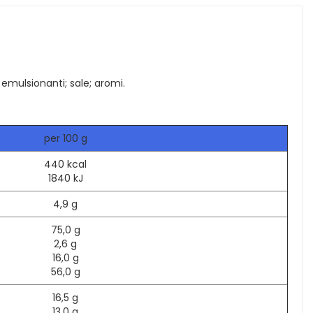
; emulsionanti; sale; aromi.
per 100 g
440 kcal
1840 kJ
4,9 g
75,0 g
2,6 g
16,0 g
56,0 g
16,5 g
13,0 g