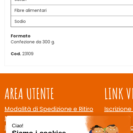
Fibre alimentari
Sodio
Formato
Confezione da 300 g.
Cod.
23109
AREA UTENTE
LINK V
Modalità di Spedizione e Ritiro
Iscrizione
Modalità di Pagamento
Contatti
Informativa Privacy
Cookie Po