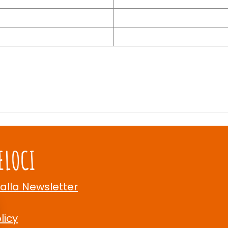
ELOCI
 alla Newsletter
licy