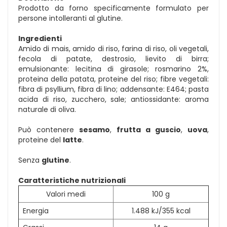
Prodotto da forno specificamente formulato per
persone intolleranti al glutine.
Ingredienti
Amido di mais, amido di riso, farina di riso, oli vegetali,
fecola di patate, destrosio, lievito di birra;
emulsionante: lecitina di girasole; rosmarino 2%,
proteina della patata, proteine del riso; fibre vegetali:
fibra di psyllium, fibra di lino; addensante: E464; pasta
acida di riso, zucchero, sale; antiossidante: aroma
naturale di oliva.
Può contenere
sesamo
,
frutta a guscio
,
uova
,
proteine del
latte
.
Senza
glutine
.
Caratteristiche nutrizionali
Valori medi
100 g
Energia
1.488 kJ/355 kcal