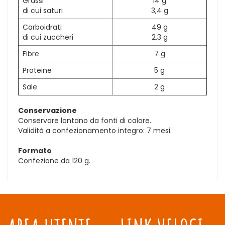
Grassi
14 g
di cui saturi
3,4 g
Carboidrati
49 g
di cui zuccheri
2,3 g
Fibre
7 g
Proteine
5 g
Sale
2 g
Conservazione
Conservare lontano da fonti di calore.
Validità a confezionamento integro: 7 mesi.
Formato
Confezione da 120 g.