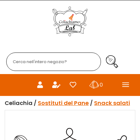
Passa
al
Celiachiamo
contenuto
principale
Cerca
Prodotto
Cerca Prodo
prodotti
0
inseriti
Celiachia /
Sostituti del Pane
/
Snack salati