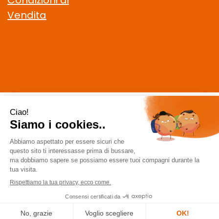
Condizioni di
Vendita
CELIACHIAMO.COM SRL
- VIA DELLA MAGLIANA, 183 00146
Roma (RM)
staff @ celiachiamo.com
|
Tel.: 065506174
| P.Iva:
10901621002 | Numero R.E.A.: 1212664
Powered by
Prenofa
Web Design
Fulcri srl