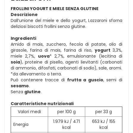
FROLLINI YOGURT E MIELE SENZA GLUTINE
Descrizione
Dall’unione del miele e dello yogurt, Lazzaroni sforna
deliziosi biscotti frollini senza glutine.
Ingredienti
Amido di mais, zucchero, fecola di patate, olio di
girasole, farina di mais, farina di riso,
yogurt
3,3%,
miele 2,7%,
uova
* 2,7%, emulsionante (lecitina di
soia
), proteine di pisello, agenti lievitanti (carbonati
di ammonio, difosfati, carbonati di sodio), sale, aromi.
*da allevamento a terra.
Può contenere tracce di
frutta a guscio
, semi di
sesamo
.
Senza
glutine
.
Caratteristiche nutrizionali
Valori medi
per 100 g
per 33 g
1.979 kJ / 471
653 kJ / 155
Energia
kcal
kcal