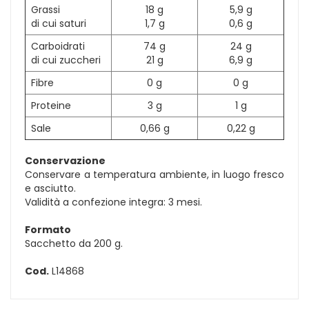
Grassi
18 g
5,9 g
di cui saturi
1,7 g
0,6 g
Carboidrati
74 g
24 g
di cui zuccheri
21 g
6,9 g
Fibre
0 g
0 g
Proteine
3 g
1 g
Sale
0,66 g
0,22 g
Conservazione
Conservare a temperatura ambiente, in luogo fresco
e asciutto.
Validità a confezione integra: 3 mesi.
Formato
Sacchetto da 200 g.
Cod.
L14868