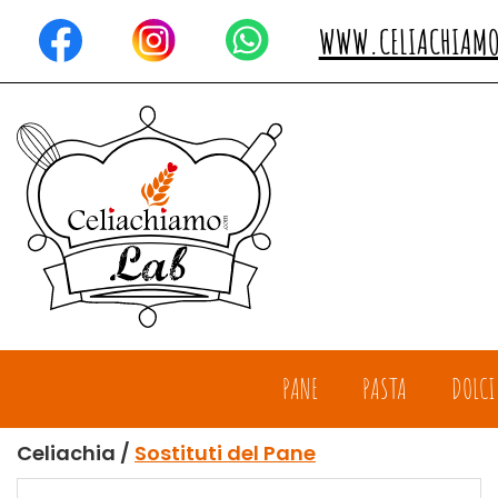
Passa
al
WWW.CELIACHIAM
contenuto
principale
Celiachiamo
PANE
PASTA
DOLCI
Celiachia /
Sostituti del Pane