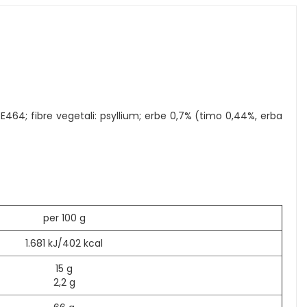
e, E464; fibre vegetali: psyllium; erbe 0,7% (timo 0,44%, erba
per 100 g
1.681 kJ/402 kcal
15 g
2,2 g