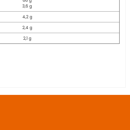
66 g
3,6 g
4,2 g
2,4 g
2,1 g