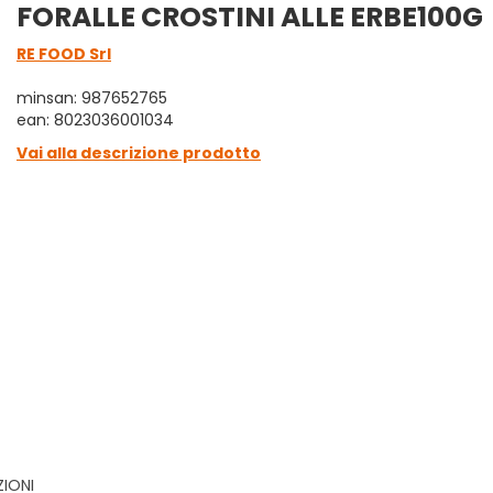
FORALLE CROSTINI ALLE ERBE100G
RE FOOD Srl
minsan: 987652765
ean: 8023036001034
Vai alla descrizione prodotto
ZIONI