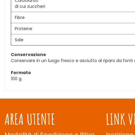
Carboidrati
di cui zuccheri
Fibre
Proteine
Sale
Conservazione
Conservare in un luogo fresco e asciutto al riparo da fonti d
Formato
100 g.
AREA UTENTE
LINK V
Modalità di Spedizione e Ritiro
Iscrizione