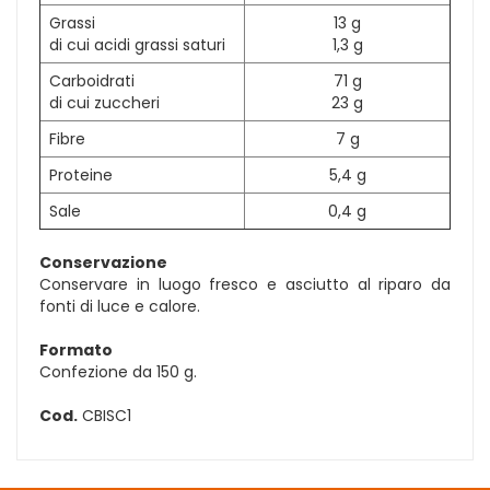
Grassi
13 g
di cui acidi grassi saturi
1,3 g
Carboidrati
71 g
di cui zuccheri
23 g
Fibre
7 g
Proteine
5,4 g
Sale
0,4 g
Conservazione
Conservare in luogo fresco e asciutto al riparo da
fonti di luce e calore.
Formato
Confezione da 150 g.
Cod.
CBISC1