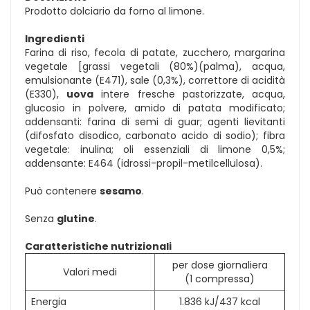
Prodotto dolciario da forno al limone.
Ingredienti
Farina di riso, fecola di patate, zucchero, margarina
vegetale [grassi vegetali (80%)(palma), acqua,
emulsionante (E471), sale (0,3%), correttore di acidità
(E330),
uova
intere fresche pastorizzate, acqua,
glucosio in polvere, amido di patata modificato;
addensanti: farina di semi di guar; agenti lievitanti
(difosfato disodico, carbonato acido di sodio); fibra
vegetale: inulina; oli essenziali di limone 0,5%;
addensante: E464 (idrossi-propil-metilcellulosa).
Può contenere
sesamo
.
Senza
glutine
.
Caratteristiche nutrizionali
per dose giornaliera
Valori medi
(1 compressa)
Energia
1.836 kJ/437 kcal