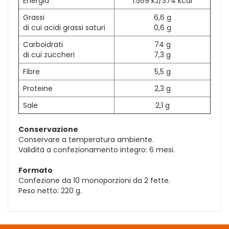
Energia
1.569 kJ/374 kcal
Grassi
6,6 g
di cui acidi grassi saturi
0,6 g
Carboidrati
74 g
di cui zuccheri
7,3 g
Fibre
5,5 g
Proteine
2,3 g
Sale
2,1 g
Conservazione
Conservare a temperatura ambiente.
Validità a confezionamento integro: 6 mesi.
Formato
Confezione da 10 monoporzioni da 2 fette.
Peso netto: 220 g.