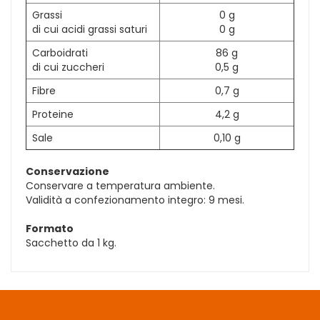
Grassi
0 g
di cui acidi grassi saturi
0 g
Carboidrati
86 g
di cui zuccheri
0,5 g
Fibre
0,7 g
Proteine
4,2 g
Sale
0,10 g
Conservazione
Conservare a temperatura ambiente.
Validità a confezionamento integro: 9 mesi.
Formato
Sacchetto da 1 kg.