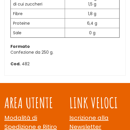
di cui zuccheri
1,5 g
Fibre
1,8 g
Proteine
6,4 g
Sale
0 g
Formato
Confezione da 250 g.
Cod.
482
AREA UTENTE
LINK VELOCI
Modalità di
Iscrizione alla
Spedizione e Ritiro
Newsletter