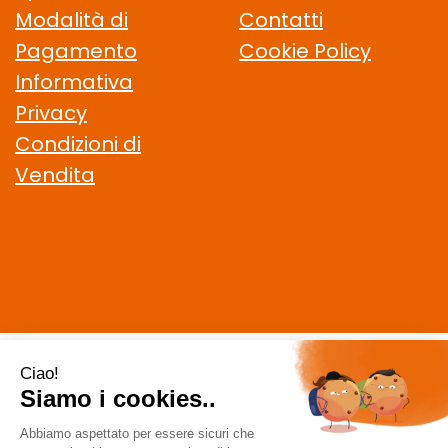
Modalità di
Contatti
Pagamento
Cookie Policy
Informativa
Privacy
Condizioni di
Vendita
CELIACHIAMO.COM SRL
- VIA DELLA MAGLIANA, 183 00146
Roma (RM)
staff @ celiachiamo.com
|
Tel.: 065506174
| P.Iva:
10901621002 | Numero R.E.A.: 1212664