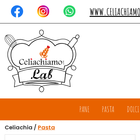
Passa
al
WWW.CELIACHIAM
contenuto
principale
Celiachiamo
PANE
PASTA
DOLCI
Celiachia /
Pasta