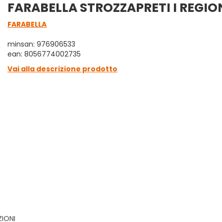
FARABELLA STROZZAPRETI I REGIO
FARABELLA
minsan: 976906533
ean: 8056774002735
Vai alla descrizione prodotto
ZIONI