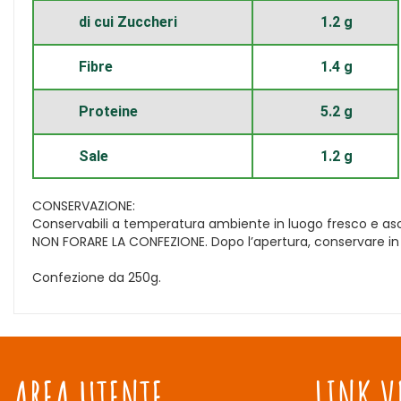
di cui Zuccheri
1.2 g
Fibre
1.4 g
Proteine
5.2 g
Sale
1.2 g
CONSERVAZIONE:
Conservabili a temperatura ambiente in luogo fresco e asc
NON FORARE LA CONFEZIONE. Dopo l’apertura, conservare in f
Confezione da 250g.
AREA UTENTE
LINK V