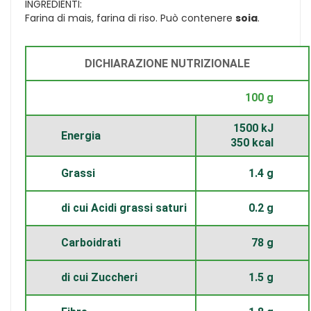
INGREDIENTI:
Farina di mais, farina di riso. Può contenere
soia
.
DICHIARAZIONE NUTRIZIONALE
100 g
1500 kJ
Energia
350 kcal
Grassi
1.4 g
di cui Acidi grassi saturi
0.2 g
Carboidrati
78 g
di cui Zuccheri
1.5 g