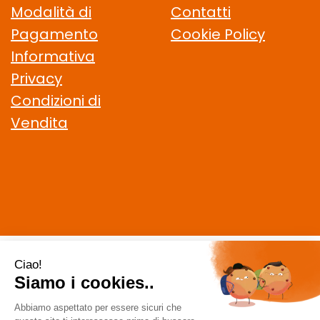
Modalità di
Contatti
Pagamento
Cookie Policy
Informativa
Privacy
Condizioni di
Vendita
CELIACHIAMO.COM SRL
- VIA DELLA MAGLIANA, 183 00146
Roma (RM)
staff @ celiachiamo.com
|
Tel.: 065506174
| P.Iva:
10901621002 | Numero R.E.A.: 1212664