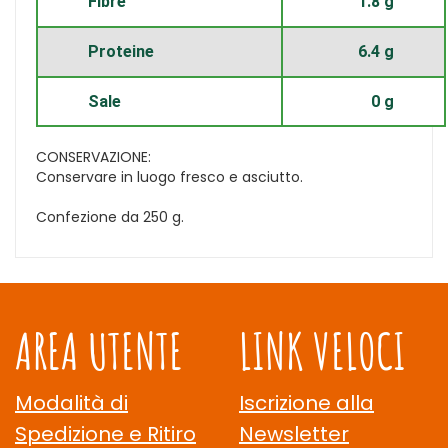
Fibre
1.8 g
Proteine
6.4 g
Sale
0 g
CONSERVAZIONE:
Conservare in luogo fresco e asciutto.
Confezione da 250 g.
AREA UTENTE
LINK VELOCI
Modalità di
Iscrizione alla
Spedizione e Ritiro
Newsletter