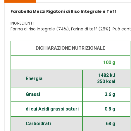
Farabella Mezzi Rigatoni di Riso Integrale e Teff
INGREDIENTI:
Farina di riso integrale (74%), Farina di teff (26%). Può co
DICHIARAZIONE NUTRIZIONALE
100 g
1482 kJ
Energia
350 kcal
Grassi
3.6 g
di cui Acidi grassi saturi
0.8 g
Carboidrati
68 g