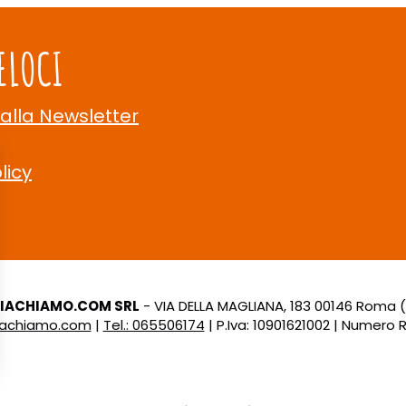
ELOCI
 alla Newsletter
licy
LIACHIAMO.COM SRL
- VIA DELLA MAGLIANA, 183 00146 Roma 
liachiamo.com
|
Tel.: 065506174
| P.Iva: 10901621002 | Numero R.