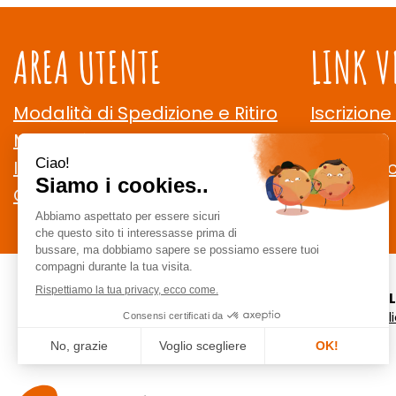
AREA UTENTE
LINK V
Modalità di Spedizione e Ritiro
Iscrizione
Modalità di Pagamento
Contatti
Informativa Privacy
Cookie Po
Condizioni di Vendita
CE
staff @ ce