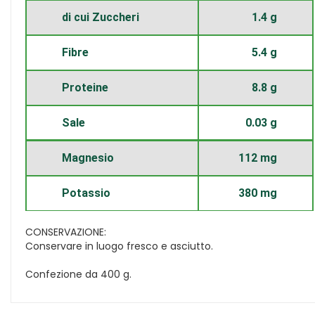
di cui Zuccheri
1.4 g
Fibre
5.4 g
Proteine
8.8 g
Sale
0.03 g
Magnesio
112 mg
Potassio
380 mg
CONSERVAZIONE:
Conservare in luogo fresco e asciutto.
Confezione da 400 g.