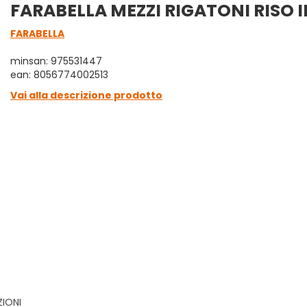
FARABELLA MEZZI RIGATONI RISO 
FARABELLA
minsan: 975531447
ean: 8056774002513
Vai alla descrizione prodotto
ZIONI