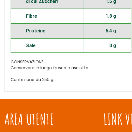
di cui Zuccheri
1.5 g
Fibre
1.8 g
Proteine
6.4 g
Sale
0 g
CONSERVAZIONE:
Conservare in luogo fresco e asciutto.
Confezione da 250 g.
AREA UTENTE
LINK V