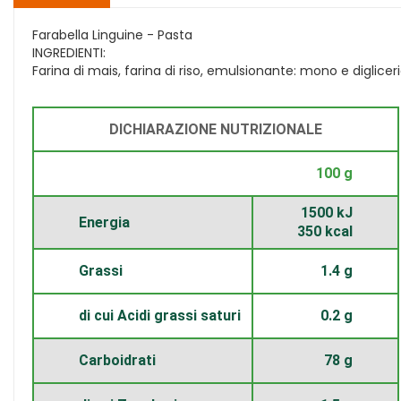
Farabella Linguine - Pasta
INGREDIENTI:
Farina di mais, farina di riso, emulsionante: mono e diglicer
DICHIARAZIONE NUTRIZIONALE
100 g
1500 kJ
Energia
350 kcal
Grassi
1.4 g
di cui Acidi grassi saturi
0.2 g
Carboidrati
78 g