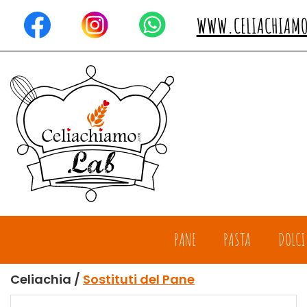
Passa
al
WWW.CELIACHIAM
contenuto
principale
Celiachiamo
PANE
PASTA
DOLCI
Celiachia /
Sostituti del Pane