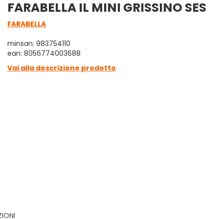
FARABELLA IL MINI GRISSINO SES
FARABELLA
minsan: 983754110
ean: 8056774003688
Vai alla descrizione prodotto
ZIONI