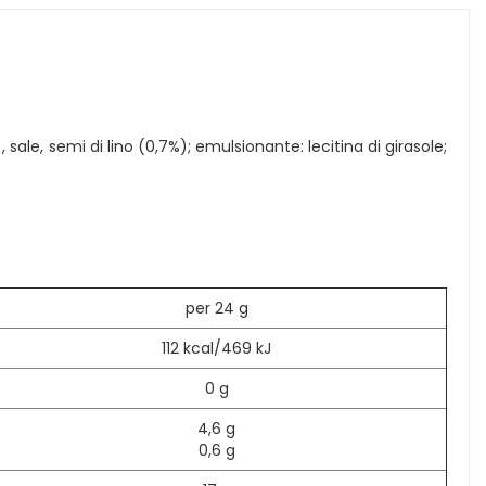
 sale, semi di lino (0,7%); emulsionante: lecitina di girasole;
per 24 g
112 kcal/469 kJ
0 g
4,6 g
0,6 g