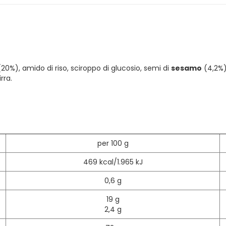
 (20%), amido di riso, sciroppo di glucosio, semi di
sesamo
(4,2%),
rra.
per 100 g
469 kcal/1.965 kJ
0,6 g
19 g
2,4 g