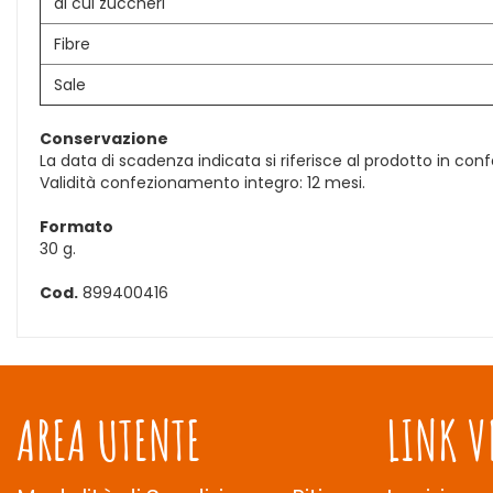
di cui zuccheri
Fibre
Sale
Conservazione
La data di scadenza indicata si riferisce al prodotto in c
Validità confezionamento integro: 12 mesi.
Formato
30 g.
Cod.
899400416
AREA UTENTE
LINK V