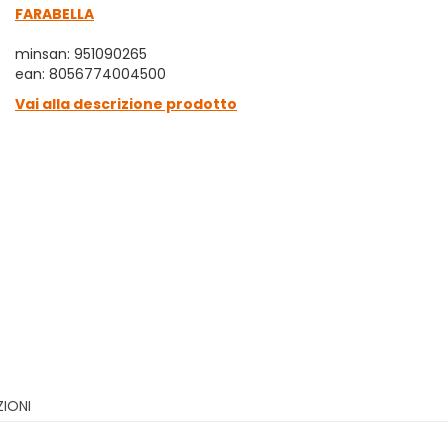
FARABELLA
minsan: 951090265
ean: 8056774004500
Vai alla descrizione prodotto
ZIONI