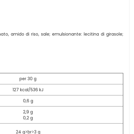
ato, amido di riso, sale; emulsionante: lecitina di girasole;
per 30 g
127 kcal/536 kJ
0,6 g
2,9 g
0,2 g
24 g>br>3 g