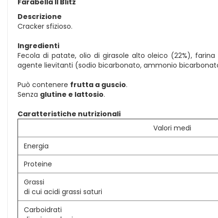
Farabella Il Blitz
Descrizione
Cracker sfizioso.
Ingredienti
Fecola di patate, olio di girasole alto oleico (22%), farin
agente lievitanti (sodio bicarbonato, ammonio bicarbonato);
Può contenere
frutta a guscio
.
Senza
glutine e lattosio
.
Caratteristiche nutrizionali
Valori medi
Energia
Proteine
Grassi
di cui acidi grassi saturi
Carboidrati