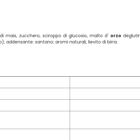
a di mais, zucchero, sciroppo di glucosio, malto d'
orzo
deglutin
 addensante: xantano; aromi naturali, lievito di birra.