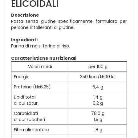
ELICOIDALI
Descrizione
Pasta senza glutine specificamente formulata per
persone intolleranti al glutine.
Ingredienti
Farina di mais, farina di riso.
Caratteristiche nutrizionali
Valori medi
per 100 g
Energia
350 kcal/1.500 kJ
Proteine (Nx6,25)
6,4 g
Lipidi totali
1,4 g
di cui saturi
0,2 g
Carboidrati
78,0 g
di cui zuccheri
1,5 g
Fibra alimentare
1,8 g