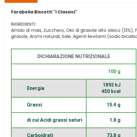
Farabella Biscotti "I Classici"
INGREDIENTI:
Amido di mais, Zucchero, Olio di girasole alto oleico (13%), F
girasole, Aromi naturali, Sale, Agenti lievitanti (sodio bi
DICHIARAZIONE NUTRIZIONALE
100 g
1892 kJ
Energia
450 kcal
Grassi
15.4 g
di cui Acidi grassi saturi
1.8 g
Carboidrati
73.8 g