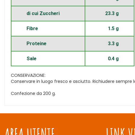
di cui Zuccheri
23.3 g
Fibre
1.5 g
Proteine
3.3 g
Sale
0.4 g
CONSERVAZIONE:
Conservare in luogo fresco e asciutto. Richiudere sempre l
Confezione da 200 g.
AREA UTENTE
LINK V