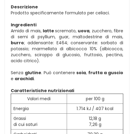
Descrizione
Prodotto specificamente formulato per celiaci.
Ingredienti
Amido di mais,
latte
scremato,
uova
, zucchero, fibre
di semi di psyllium, guar, maltodestrine di mais,
burro
; addensante: E464; conservante: sorbato di
potassio; marmellata di albicocca 10% (albicocca,
zucchero, sciroppo di glucosio, fruttosio, pectina,
acido citrico).
Senza
glutine
. Può contenere
soia
,
frutta a guscio
e
arachidi
.
Caratteristiche nutrizionali
Valori medi
per 100 g
Energia
1.714 kJ / 407 kcal
Grassi
12,18 g
di cui saturi
7,26 g