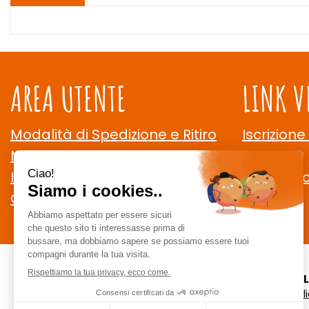
AREA UTENTE
LINK V
Modalità di Spedizione e Ritiro
Iscrizione
Modalità di Pagamento
Contatti
Informativa Privacy
Cookie Po
Condizioni di Vendita
CE
staff @ ce