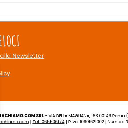
ELOCI
 alla Newsletter
licy
LIACHIAMO.COM SRL
- VIA DELLA MAGLIANA, 183 00146 Roma 
liachiamo.com
|
Tel.: 065506174
| P.Iva: 10901621002 | Numero R.