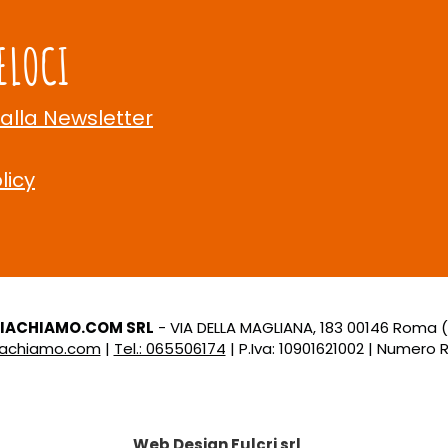
ELOCI
 alla Newsletter
licy
LIACHIAMO.COM SRL
- VIA DELLA MAGLIANA, 183 00146 Roma 
liachiamo.com
|
Tel.: 065506174
| P.Iva: 10901621002 | Numero R.
Web Design
Fulcri srl