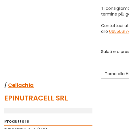
Ti consigliamo
termine più g
Contattaci at
allo
06550617
Saluti e a pr
Torna alla
/
Celiachia
EPINUTRACELL SRL
Produttore