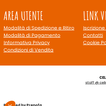
AREA UTENTE
LINK V
Modalità di Spedizione e Ritiro
Iscrizione
Modalità di Pagamento
Contatti
Informativa Privacy
Cookie Po
Condizioni di Vendita
CE
staff @ ce
Powered by
Prenofa