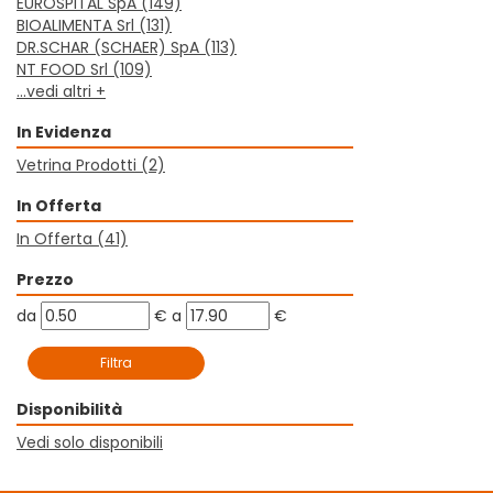
EUROSPITAL SpA
(149)
BIOALIMENTA Srl
(131)
DR.SCHAR (SCHAER) SpA
(113)
NT FOOD Srl
(109)
...vedi altri +
In Evidenza
Vetrina Prodotti
(2)
In Offerta
In Offerta
(41)
Prezzo
filtra
filtra
da
€
a
€
da
a
Disponibilità
Vedi solo disponibili