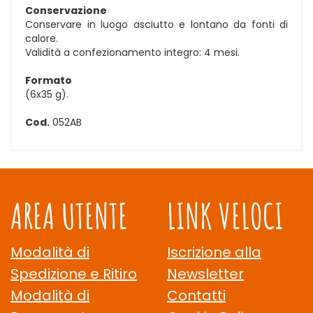
Conservazione
Conservare in luogo asciutto e lontano da fonti di
calore.
Validità a confezionamento integro: 4 mesi.
Formato
(6x35 g).
Cod.
052AB
AREA UTENTE
LINK VELOCI
Modalità di
Iscrizione alla
Spedizione e Ritiro
Newsletter
Modalità di
Contatti