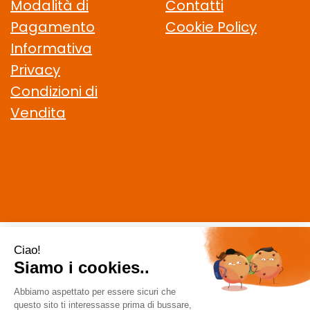
Modalità di
Contatti
Pagamento
Cookie Policy
Informativa
Privacy
Condizioni di
Vendita
CELIACHIAMO.COM SRL
- VIA DELLA MAGLIANA, 183 00146
Roma (RM)
staff @ celiachiamo.com
|
Tel.: 065506174
| P.Iva:
10901621002 | Numero R.E.A.: 1212664