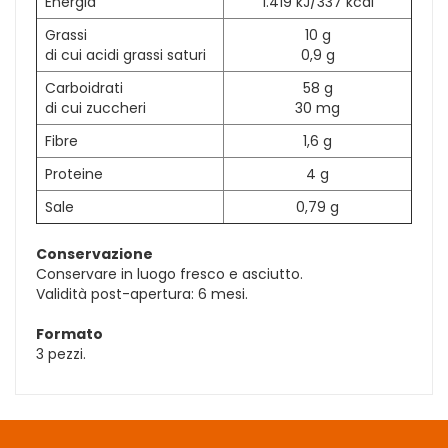
Energia
1.419 kJ/337 kcal
Grassi
10 g
di cui acidi grassi saturi
0,9 g
Carboidrati
58 g
di cui zuccheri
30 mg
Fibre
1,6 g
Proteine
4 g
Sale
0,79 g
Conservazione
Conservare in luogo fresco e asciutto.
Validità post-apertura: 6 mesi.
Formato
3 pezzi.