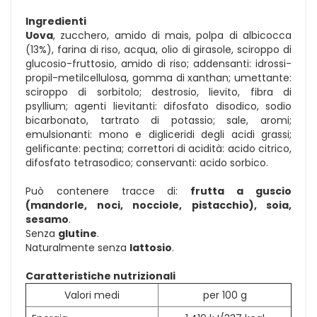
Ingredienti
Uova
, zucchero, amido di mais, polpa di albicocca
(13%), farina di riso, acqua, olio di girasole, sciroppo di
glucosio-fruttosio, amido di riso; addensanti: idrossi-
propil-metilcellulosa, gomma di xanthan; umettante:
sciroppo di sorbitolo; destrosio, lievito, fibra di
psyllium; agenti lievitanti: difosfato disodico, sodio
bicarbonato, tartrato di potassio; sale, aromi;
emulsionanti: mono e digliceridi degli acidi grassi;
gelificante: pectina; correttori di acidità: acido citrico,
difosfato tetrasodico; conservanti: acido sorbico.
Può contenere tracce di:
frutta a guscio
(mandorle, noci, nocciole, pistacchio), soia,
sesamo
.
Senza
glutine
.
Naturalmente senza
lattosio
.
Caratteristiche nutrizionali
Valori medi
per 100 g