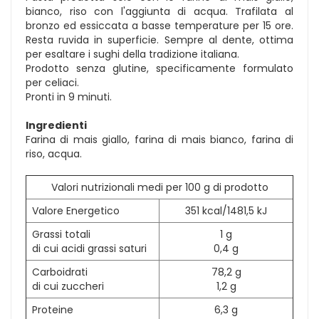
bianco, riso con l'aggiunta di acqua. Trafilata al
bronzo ed essiccata a basse temperature per 15 ore.
Resta ruvida in superficie. Sempre al dente, ottima
per esaltare i sughi della tradizione italiana.
Prodotto senza glutine, specificamente formulato
per celiaci.
Pronti in 9 minuti.
Ingredienti
Farina di mais giallo, farina di mais bianco, farina di
riso, acqua.
Valori nutrizionali medi per 100 g di prodotto
Valore Energetico
351 kcal/1481,5 kJ
Grassi totali
1 g
di cui acidi grassi saturi
0,4 g
Carboidrati
78,2 g
di cui zuccheri
1,2 g
Proteine
6,3 g