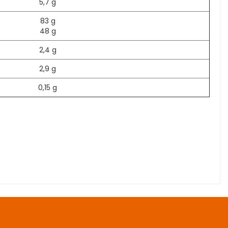
5,7 g
83 g
48 g
2,4 g
2,9 g
0,15 g