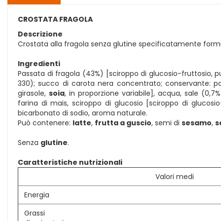
CROSTATA FRAGOLA
Descrizione
Crostata alla fragola senza glutine specificatamente formul
Ingredienti
Passata di fragola (43%) [sciroppo di glucosio-fruttosio, pu
330); succo di carota nera concentrato; conservante: pota
girasole,
soia
, in proporzione variabile], acqua, sale (0,7
farina di mais, sciroppo di glucosio [sciroppo di glucos
bicarbonato di sodio, aroma naturale.
Può contenere:
latte
,
frutta a guscio
, semi di
sesamo
,
s
Senza
glutine
.
Caratteristiche nutrizionali
Valori medi
Energia
Grassi