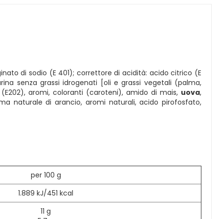
ato di sodio (E 401); correttore di acidità: acido citrico (E
ina senza grassi idrogenati [oli e grassi vegetali (palma,
ti (E202), aromi, coloranti (caroteni), amido di mais,
uova
,
a naturale di arancio, aromi naturali, acido pirofosfato,
per 100 g
1.889 kJ/451 kcal
11 g