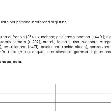
ato per persone intolleranti al glutine.
rea di fragole (35%), zucchero; gelificante: pectina (E440i); algin
ssio sorbato (E 202); aromi], farina di riso, zucchero, margar
%), emulsionanti (E471), acidificanti (acido citrico), conservan
io-fruttosio (mais), acqua]; emulsionante: gomma di guar; arom
enape
,
soia
.