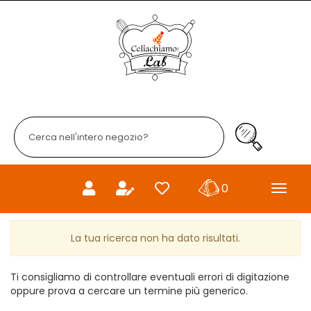
Passa
al
Celiachiamo
contenuto
principale
Cerca
Prodotto
Cerca Prodo
prodotti
0
inseriti
La tua ricerca non ha dato risultati.
Ti consigliamo di controllare eventuali errori di digitazione
oppure prova a cercare un termine più generico.