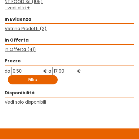
NT FOOD Srl
(109)
...vedi altri +
In Evidenza
Vetrina Prodotti
(2)
In Offerta
In Offerta
(41)
Prezzo
filtra
filtra
da
€
a
€
da
a
Disponibilità
Vedi solo disponibili