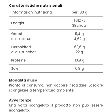
Caratteristiche nutrizionali
Informazioni nutrizionali
per 100 g
1.612 kJ
Energia
382 kcal
Grassi
9,4 g
di cui saturi
4,62 g
Carboidrati
63,6 g
di cui zuccheri
22 g
Proteine
10,9 g
Sale
0,8 g
Modalità d'uso
Pronto al consumo, non occorre riscaldare. Lasciare
scongelare a temperatura ambiente.
Avvertenze
Una volta scongelato il prodotto non può essere
ricongelato.