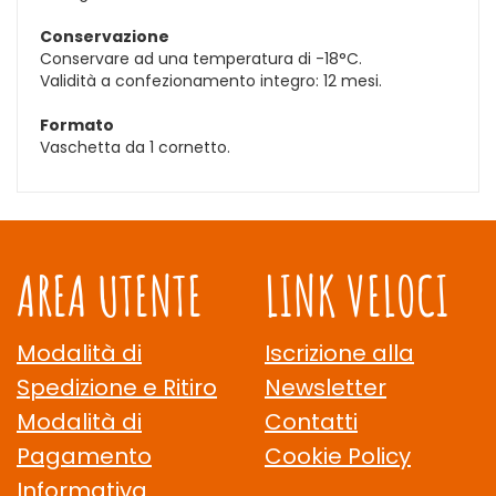
Conservazione
Conservare ad una temperatura di -18°C.
Validità a confezionamento integro: 12 mesi.
Formato
Vaschetta da 1 cornetto.
AREA UTENTE
LINK VELOCI
Modalità di
Iscrizione alla
Spedizione e Ritiro
Newsletter
Modalità di
Contatti
Pagamento
Cookie Policy
Informativa