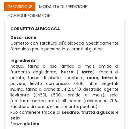
DESCRIZIONE
MODALITÀ DI SPEDIZIONE
RICHIEDI INFORMAZIONI
CORNETTO ALBICOCCA
Descrizione
Cornetto con farcitura all'albicocca. Specificamente
formulato per le persone intolleranti al glutine.
Ingredienti
Acqua, farina di riso, amido di mais, amido di
frumento deglutinato,
burro
(
latte
), fecola di
patata, farina di pisello, zucchero,
uova
,
latte
in
polvere, lievito compresso, E466; fibre vegetali:
inulina, farina di arancia; E412, E410, destrosio, agente
lievitante (E450i, E500ii, amido di mais), sale;
farcitura: marmellata di albicocca (albicocche 70%,
zucchero di canna; emulsionante: pectina).
Può contenere tracce di
sesamo
,
frutta a guscio
e
soia
.
Senza
glutine
.