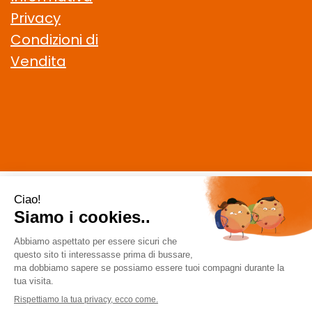
Privacy
Condizioni di
Vendita
CELIACHIAMO.COM SRL
- VIA DELLA MAGLIANA, 183 00146
Roma (RM)
staff @ celiachiamo.com
|
Tel.: 065506174
| P.Iva:
10901621002 | Numero R.E.A.: 1212664