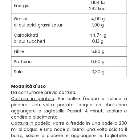
1.104 kJ
Energia
262 kcal
Grassi
4,90 g
di cui acidi grassi saturi
1,00 g
Carboidrati
44,74 g
di cui zuccheri
0,13 g
Fibre
5,80 g
Proteine
6,90 g
Sale
0,30 g
Modalità d'uso
Da consumare previa cottura.
Cottura in pentola
: Far bollire l'acqua e salarla a
piacere. Una volta portata l'acqua ad ebollizione
aggiungere le tagliatelle. Passati 4 minuti, scolare e
condire a piacimento.
Cottura in padella
: Porre a freddo in una padella 200
ml di acqua e una noce di burro. Una volta sciolto il
burro, salare a piacere e aggiungere le tagliatelle.