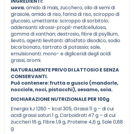
INGREDIENTI:
uova
, amido di mais, zucchero, olio di semi di
girasole, amido di riso, farina di riso, sciroppo di
glucosio, umettante: sciroppo di sorbitolo;
addensanti: idrossi-propil-metilcellulosa,
gomma di xanthan; destrosio, fibre di psyllium,
lievito, agenti lievitanti: difosfato disodico, sodio
bicarbonato, tartrato di potassio; sale,
emulsionanti: mono- e digliceridi degli acidi
grassi, aromi.
NATURALMENTE PRIVO DI LATTOSIO E SENZA
CONSERVANTI.
Può contenere: frutta a guscio (mandorle,
nocciole, noci, pistacchi), sesamo, soia.
DICHIARAZIONE NUTRIZIONALE PER 100g
Energia kJ 1280 – kcal 305, Grassi 11 g – di cui
acidi grassi saturi 1 g, Carboidrati 47 g – di cui
zuccheri 16 g, Fibre 1,9 g, Proteine 4,6 g, Sale 0,88
g