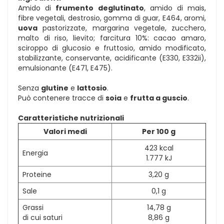
Amido di
frumento deglutinato
, amido di mais,
fibre vegetali, destrosio, gomma di guar, E464, aromi,
uova
pastorizzate, margarina vegetale, zucchero,
malto di riso, lievito; farcitura 10%: cacao amaro,
sciroppo di glucosio e fruttosio, amido modificato,
stabilizzante, conservante, acidificante (E330, E332ii),
emulsionante (E471, E475).
Senza
glutine
e
lattosio
.
Può contenere tracce di
soia
e
frutta a guscio
.
Caratteristiche nutrizionali
Valori medi
Per 100 g
423 kcal
Energia
1.777 kJ
Proteine
3,20 g
Sale
0,1 g
Grassi
14,78 g
di cui saturi
8,86 g