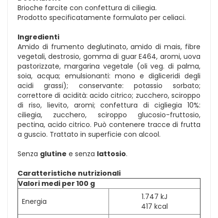
Brioche farcite con confettura di ciliegia.
Prodotto specificatamente formulato per celiaci.
Ingredienti
Amido di frumento deglutinato, amido di mais, fibre
vegetali, destrosio, gomma di guar E464, aromi, uova
pastorizzate, margarina vegetale (oli veg. di palma,
soia, acqua; emulsionanti: mono e digliceridi degli
acidi grassi); conservante: potassio sorbato;
correttore di acidità: acido citrico; zucchero, sciroppo
di riso, lievito, aromi; confettura di cigliegia 10%:
ciliegia, zucchero, sciroppo glucosio-fruttosio,
pectina, acido citrico. Può contenere tracce di frutta
a guscio. Trattato in superficie con alcool.
Senza
glutine
e senza
lattosio
.
Caratteristiche nutrizionali
Valori medi per 100 g
1.747 kJ
Energia
417 kcal