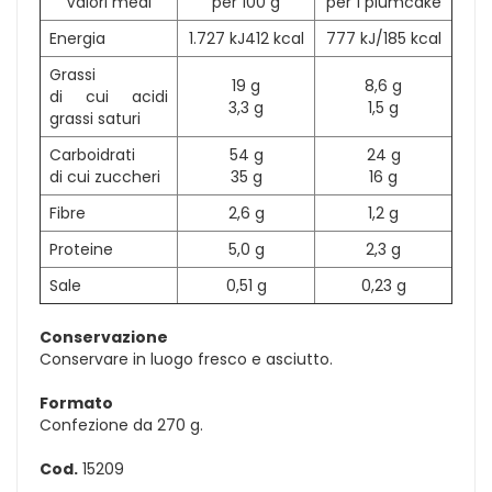
Valori medi
per 100 g
per 1 plumcake
Energia
1.727 kJ412 kcal
777 kJ/185 kcal
Grassi
19 g
8,6 g
di cui acidi
3,3 g
1,5 g
grassi saturi
Carboidrati
54 g
24 g
di cui zuccheri
35 g
16 g
Fibre
2,6 g
1,2 g
Proteine
5,0 g
2,3 g
Sale
0,51 g
0,23 g
Conservazione
Conservare in luogo fresco e asciutto.
Formato
Confezione da 270 g.
Cod.
15209