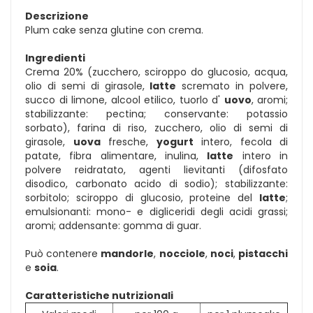
Descrizione
Plum cake senza glutine con crema.
Ingredienti
Crema 20% (zucchero, sciroppo do glucosio, acqua,
olio di semi di girasole,
latte
scremato in polvere,
succo di limone, alcool etilico, tuorlo d'
uovo
, aromi;
stabilizzante: pectina; conservante: potassio
sorbato), farina di riso, zucchero, olio di semi di
girasole,
uova
fresche,
yogurt
intero, fecola di
patate, fibra alimentare, inulina,
latte
intero in
polvere reidratato, agenti lievitanti (difosfato
disodico, carbonato acido di sodio); stabilizzante:
sorbitolo; sciroppo di glucosio, proteine del
latte
;
emulsionanti: mono- e digliceridi degli acidi grassi;
aromi; addensante: gomma di guar.
Può contenere
mandorle
,
nocciole
,
noci
,
pistacchi
e
soia
.
Caratteristiche nutrizionali