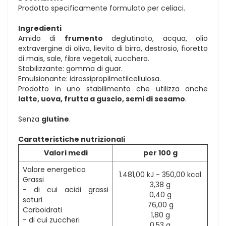
Prodotto specificamente formulato per celiaci.
Ingredienti
Amido di
frumento
deglutinato, acqua, olio
extravergine di oliva, lievito di birra, destrosio, fioretto
di mais, sale, fibre vegetali, zucchero.
Stabilizzante: gomma di guar.
Emulsionante: idrossipropilmetilcellulosa.
Prodotto in uno stabilimento che utilizza anche
latte, uova, frutta a guscio, semi di sesamo
.
Senza
glutine
.
Caratteristiche nutrizionali
Valori medi
per 100 g
Valore energetico
1.481,00 kJ - 350,00 kcal
Grassi
3,38 g
- di cui acidi grassi
0,40 g
saturi
76,00 g
Carboidrati
1,80 g
- di cui zuccheri
0,53 g