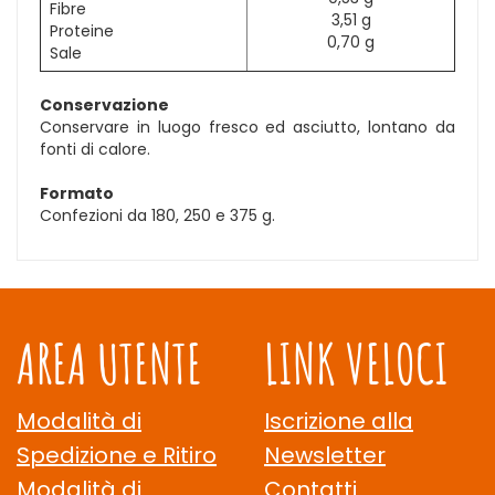
Fibre
3,51 g
Proteine
0,70 g
Sale
Conservazione
Conservare in luogo fresco ed asciutto, lontano da
fonti di calore.
Formato
Confezioni da 180, 250 e 375 g.
AREA UTENTE
LINK VELOCI
Modalità di
Iscrizione alla
Spedizione e Ritiro
Newsletter
Modalità di
Contatti