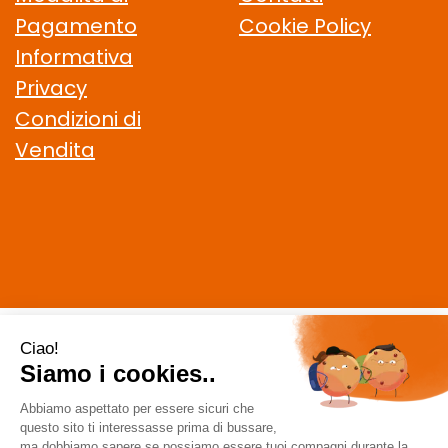
Pagamento
Cookie Policy
Informativa
Privacy
Condizioni di
Vendita
CELIACHIAMO.COM SRL
- VIA DELLA MAGLIANA, 183 00146
Roma (RM)
staff @ celiachiamo.com
|
Tel.: 065506174
| P.Iva:
10901621002 | Numero R.E.A.: 1212664