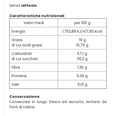
Senza
lattosio
.
Caratteristiche nutrizionali
Valori medi
per 100 g
Energia
1.752,88 kJ/417,83 kcal
Grassi
19 g
di cui acidi grassi
10,79 g
Carboidrati
57,1 g
di cui zuccheri
36,2 g
Fibre
1,36 g
Proteine
5,39 g
Sale
0,01 g
Conservazione
Conservare in luogo fresco ed asciutto, lontano da
fonti di calore.