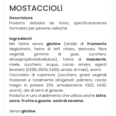
MOSTACCIOLì
Descrizione
Prodotto dolciario da forno, specificatamente
formulato per persone celiache.
Ingredienti
Mix farina senza
glutine
(amido di
frumento
deglutinato, farina di teff chiaro, destrosio, fibre
vegetali, gomma di guar, zucchero,
idrossipropilmetilcellulosa), farina di
mandorle
,
miele, zucchero, acqua, cacao amaro, agenti
lievitanti (E336i, E500i, E450i, amido di mais), aromi.
Cioccolato di copertura (zucchero; grassi vegetali
frazionati e totalmente idrogenati: palmisto; cacao
magro in polvere 23%; emulsionante: E322, E492;
aromi), olio di semi di girasole.
Prodotto in uno stabilimento che utilizza anche
latte
,
uova
,
frutta a guscio
,
semi di sesamo
.
Senza
glutine
.